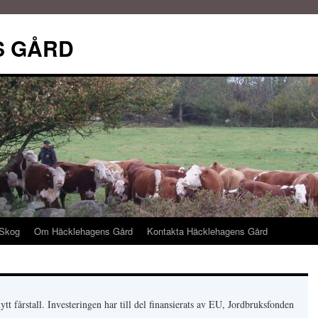
S GÅRD
 Skog
Om Häcklehagens Gård
Kontakta Häcklehagens Gård
tt fårstall. Investeringen har till del finansierats av EU, Jordbruksfonden