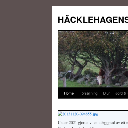
HÄCKLEHAGEN
Home
Försäljning
Djur
Jord &
Under 2021 gjorde vi en utbyggnad av ett ny