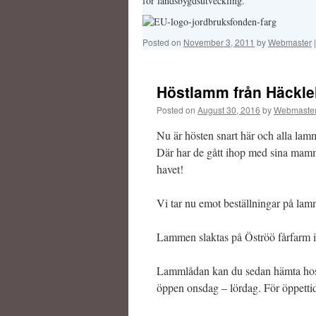
för landsbygdsutveckling.
Posted on
November 3, 2011
by
Webmaster
|
Höstlamm från Häckle
Posted on
August 30, 2016
by
Webmaste
Nu är hösten snart här och alla la
Där har de gått ihop med sina mammo
havet!
Vi tar nu emot beställningar på lam
Lammen slaktas på Öströö fårfarm i
Lammlådan kan du sedan hämta hos 
öppen onsdag – lördag. För öppetti