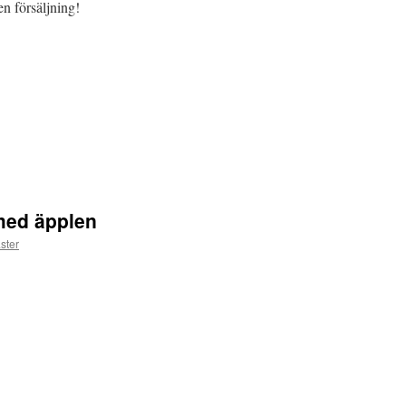
en försäljning!
med äpplen
ster