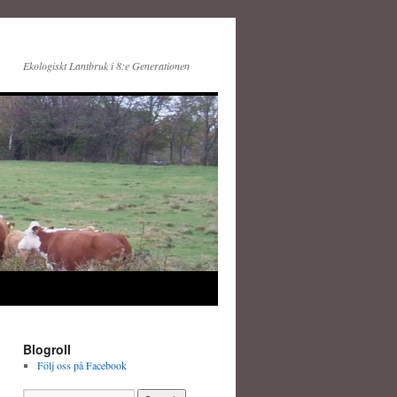
Ekologiskt Lantbruk i 8:e Generationen
Blogroll
Följ oss på Facebook