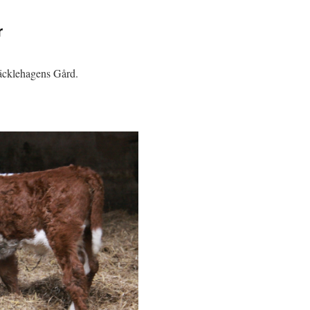
r
äcklehagens Gård.