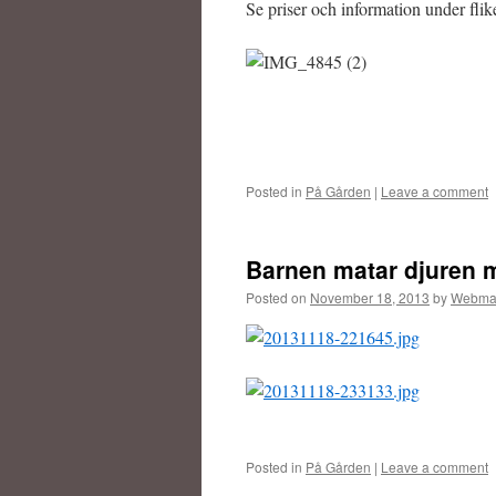
Se priser och information under flik
Posted in
På Gården
|
Leave a comment
Barnen matar djuren 
Posted on
November 18, 2013
by
Webma
Posted in
På Gården
|
Leave a comment