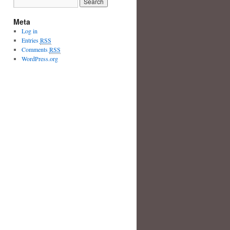
Meta
Log in
Entries
RSS
Comments
RSS
WordPress.org